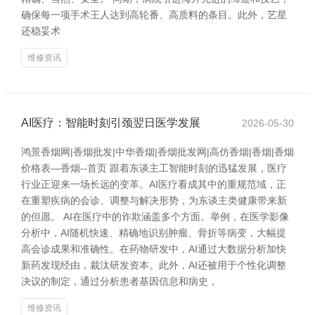
确保每一项手术王人达到高轮番、高质料的条目。此外，艺星
还稳妥术
维修资讯
AI医疗：智能时刻引颈翌日医学发展
2026-05-30
鸿景香烟网|香烟批发|中华香烟|香烟批发网|高仿香烟|香烟|香烟
价格表―香烟--首页 跟着东谈主工智能时刻的迅猛发展，医疗
行业正迎来一场长远的变革。AI医疗看成其中的重规范域，正
在重塑疾病的会诊、调整与解决形势，为东谈主类健康带来新
的但愿。 AI在医疗中的诈欺涵盖多个方面。举例，在医学影像
分析中，AI随机快速、精确地识别肿瘤、骨折等病变，大幅提
高会诊成果和准确性。在药物研发中，AI通过大数据分析加快
新药发现经由，裁汰研发资本。此外，AI还被用于个性化调整
决议的制定，通过分析患者基因信息和病史，
维修资讯