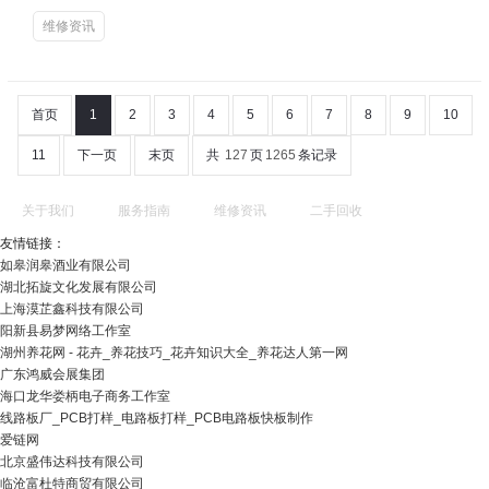
维修资讯
首页
1
2
3
4
5
6
7
8
9
10
11
下一页
末页
共
127
页
1265
条记录
关于我们
服务指南
维修资讯
二手回收
友情链接：
如皋润皋酒业有限公司
湖北拓旋文化发展有限公司
上海漠芷鑫科技有限公司
阳新县易梦网络工作室
湖州养花网 - 花卉_养花技巧_花卉知识大全_养花达人第一网
广东鸿威会展集团
海口龙华娄柄电子商务工作室
线路板厂_PCB打样_电路板打样_PCB电路板快板制作
爱链网
北京盛伟达科技有限公司
临沧富杜特商贸有限公司