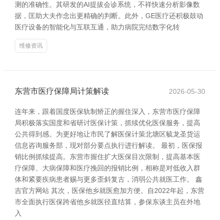
测的准确性。其研发的AI提拔会诊系统，不祥快速分析影像数
据，匡助大夫作念出更精确的判断。此外，GE医疗还积极鼓动
医疗设备的智能化与互联互通，助力病院完结数字化转
维修资讯
东营市医疗保障局计策解读
2026-05-30
连年来，跟着国度医保轨制矫正的握住深入，东营市医疗保障
局积极落实国度和省研讨医保计策，抓续优化医保服务，提高
公共得到感。为更好地让市民了解医保计策北塘区毓龙圣货运
信息咨询服务部，现对部分要点执行进行解读。 最初，医保报
销比例抓续提高。东营市握住扩大医保目次限制，提高基本医
疗保障、大病保障和医疗挽回的报销比例，相称是对低收入群
体和紧要疾病患者赐与更多歪斜复古，消弱公共就医工作。 鑫
吉官方网站 其次，医保他乡就医愈加方便。自2022年起，东营
市全面执行医保跨省他乡就医径直结算，参保东谈主员在外地
入