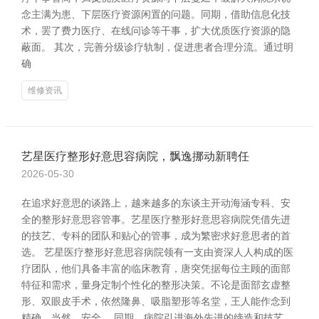
念主满为患、下层医疗资源闲置的问题。同期，借助信息化技
术，罢了费力医疗、在线问诊等干事，扩大优质医疗资源的隐
蔽面。 其次，完善分级诊疗轨制，促进患者合理分流。通过明
确
维修资讯
艺星医疗整形好意思容病院，飘逸挪动新聘任
2026-05-30
在追求好意思的谈路上，越来越多的东谈主开动海涵专科、安
全的整形好意思容管事。艺星医疗整形好意思容病院凭借先进
的技艺、专科的团队和贴心的管事，成为繁密求好意思者的首
选。 艺星医疗整形好意思容病院领有一支由资深人人构成的医
疗团队，他们具备丰富的临床教育，唐突凭据每位主顾的面部
特征和需求，量身定制个性化的整形决策。不论是面部玄虚整
形、双眼皮手术，依然隆鼻、吸脂塑形等名堂，王人能作念到
精确、当然、安全。 同期，病院引进海外先进的缔造和技艺，