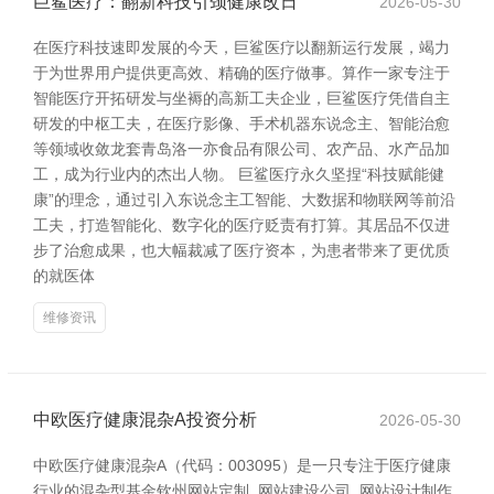
巨鲨医疗：翻新科技引颈健康改日
2026-05-30
在医疗科技速即发展的今天，巨鲨医疗以翻新运行发展，竭力
于为世界用户提供更高效、精确的医疗做事。算作一家专注于
智能医疗开拓研发与坐褥的高新工夫企业，巨鲨医疗凭借自主
研发的中枢工夫，在医疗影像、手术机器东说念主、智能治愈
等领域收敛龙套青岛洛一亦食品有限公司、农产品、水产品加
工，成为行业内的杰出人物。 巨鲨医疗永久坚捏“科技赋能健
康”的理念，通过引入东说念主工智能、大数据和物联网等前沿
工夫，打造智能化、数字化的医疗贬责有打算。其居品不仅进
步了治愈成果，也大幅裁减了医疗资本，为患者带来了更优质
的就医体
维修资讯
中欧医疗健康混杂A投资分析
2026-05-30
中欧医疗健康混杂A（代码：003095）是一只专注于医疗健康
行业的混杂型基金钦州网站定制_网站建设公司_网站设计制作