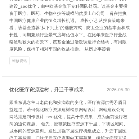
建设_seo优化，由中欧基金旗下专科团队处罚。该基金主要投
资于医疗、医药、生物科技等规模的优质上市公司，旨在把执
中国医疗健康产业的恒久增长机遇。 成长小记 从投资策略来
看，该基金遴荐“从下到上”的选股方式，防卫企业的基本面和成
长性，同期兼顾行业景气度与估值水平。在比年来医疗行业战
略波动较大的布景下，该基金通过活泼调遣持仓结构，有用限
度风险，保持了相对牢固的收益推崇。 从历史事迹看
维修资讯
优化医疗资源建树，升迁干事成果
2026-05-30
跟着东说念主口老龄化和疾病谱的变化，医疗资源供需矛盾日
益超过。若何优化医疗资源建树松原网站设计_网站建设公司_
网站搭建制作设计_seo优化，提高干事成果，成为面前医疗校
阅的迫切课题。 领先，应鞭策医疗资源下千里，平衡区域间、
城乡间的资源建树。通过加强下层医疗机组成立，升迁下层医
疗干事智商，归拢优质医疗资源向下层蔓延，缓解大病院东说