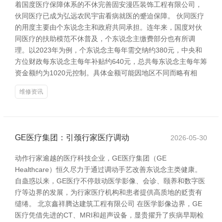
着国度医疗保障体系的不休完善固安漫匹装饰工程有限公司，
伙同医疗已成为弘远农民宇宙看病就医的蹙迫保障。 伙同医疗
的用度主要由个东说念主和政府共同承担。连年来，国度对伙
同医疗的扶助模范不休普及，个东说念主缴费部分也有所调
理。以2023年为例，个东说念主每年需交纳约380元，中央和
方位财政每东说念主每年补贴约640元，总共每东说念主每年筹
资金额约为1020元控制。具体金额可能因地区不同而略有相
维修资讯
GE医疗集团：引颈行家医疗调动
2026-05-30
动作行家逾越的医疗科技企业，GE医疗集团（GE
Healthcare）恒久尽力于通过调动手艺改善东说念主类健康。
自蛊惑以来，GE医疗不停鼓动医学影像、会诊、颐养和数字医
疗等边界的发展，为行家医疗机构和患者提供高质地的贬责有
缱绻。 北京鑫祥腾达建筑工程有限公司 在医学影像边界，GE
医疗凭借先进的CT、MRI和超声设备，显贵擢升了疾病早期检