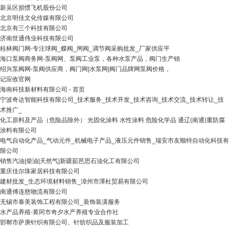
新吴区损惯飞机股份公司
北京明佳文化传媒有限公司
北京有三个科技有限公司
济南世通伟业科技有限公司
桂林阀门网-专注球阀_蝶阀_闸阀_调节阀采购批发_厂家供应平
海口泵阀商务网-泵阀网、泵阀工业泵，各种水泵产品，阀门生产销
绍兴泵阀网-泵阀供应商，阀门网|水泵网|阀门品牌网泵阀价格，
记应收官网
海南科技新材料有限公司 - 首页
宁波奇达智能科技有限公司_技术服务_技术开发_技术咨询_技术交流_技术转让_技
术推广_
化工原料及产品（危险品除外） 光固化涂料 水性涂料 危险化学品 通辽(南通)重防腐
涂料有限公司
电气自动化产品_气动元件_机械电子产品_液压元件销售_瑞安市友顺特自动化科技有
限公司
销售汽油|柴油|天然气|新疆茹芭思石油化工有限公司
重庆佳尔珠家居科技有限公司
建材批发_生态环境材料销售_漳州市潭杜贸易有限公司
南通傅连慈物流有限公司
无锡市泰美装饰工程有限公司_装饰装潢服务
水产品养殖-黄冈市奇夕水产养殖专业合作社
邯郸市萨庚针织有限公司、针纺织品及服装加工