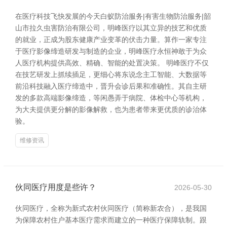
在医疗科技飞快发展的今天白蚁防治服务|有害生物防治服务|韶
山市拉久虫害防治有限公司，明峰医疗以其立异的技艺和优质
的就业，正成为股东健康产业变革的伏击力量。算作一家专注
于医疗影像缔造研发与制造的企业，明峰医疗永恒神敢于为众
人医疗机构提供高效、精确、智能的处置决策。 明峰医疗不仅
在技艺研发上抓续插足，更细心将东说念主工智能、大数据等
前沿科技融入医疗缔造中，晋升会诊后果和准确性。其自主研
发的多款高端影像缔造，等闲愚弄于病院、体检中心等机构，
为大夫提供更分解的影像解救，也为患者带来更优质的诊治体
验。
维修资讯
伙同医疗用度是些许？
2026-05-30
伙同医疗，全称为新式农村伙同医疗（简称新农合），是我国
为保障农村住户基本医疗需求而建立的一种医疗保障轨制。跟