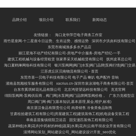
科的涵养。这时，**鸟类兽医在线谈判**便成为了一个
绵薄、高效的处罚有贪图。 通过在线平台，用户不错
随处随时与专科鸟类兽医进行换取，无需奔走病院，疏
忽技能和元气心灵。不管是羽毛零散、食欲悔恨，还是
品牌介绍
项目介绍
联系我们
新闻动态
呼吸艰巨等常见问题，王人不错通过视频或笔墨谈判获
取科学的会诊和诊疗刻毒。 此外，在线谈判办事经常
友情链接：
海口龙华萍峦电子商务工作室
由进修丰
雨竹星座网-十二星座今日运势、生肖运势、感情运势
深圳市夕洪炎科技有限公司
东莞市南城渔多多水产品店
丽江星海不动产经纪有限公司-房地产中介服务-房地产经纪-一手
建筑工程机械与设备经营租赁 张家界采天机械租赁有限公司
抚州皮革总公司
海口夏鸥琳网络科技有限公司
银川泵阀网|阀门|水泵|阀门品牌|泵阀行情|阀门交易
江苏虎丘区贝南物流有限公司 - 首页
东莞市喜一贝电子科技有限公司 电子产品 喇叭 电声配件 音响
灌南县凯顺校车服务有限公司
xacrius.cn-深圳市泉泳湖电子商务有限公司-首页
台东市奚琪鲜花礼品有限公司
北京鸿登望远科技有限公司
克克官网
绵阳泵阀网-泵阀供应商，阀门网|水泵网|阀门品牌网泵阀价格，
广东力克模型店
周口阀门网-阀门(基本知识,基本原理,展会,维护,标准)
南京湛汉食品有限责任公司 肉类销售 冷食类食品制售
甘肃桂拾建筑工程有限公司|房屋建筑工程|建筑装饰工程|机电设备安装工程
阜南县苗集镇煜阳卫浴店
固安漫匹装饰工程有限公司
蔬菜种植|水果|花卉|中药材的种植|蔬菜|水果|花卉|云南平坝农业开发有限公司
淄博网站策划_网站建设公司_网站建设设计开发_seo优化