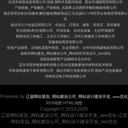
乐清市锦燕包装有限公司 纸箱 塑料件及配件制造
新余市浦园商贸有限公司
尸表检验_尸体解剖_尸体检验_吕梁孝义韵西医学解剖检验有限公司
酒店管理业务|住宿服务|餐饮服务|陶瓷制品|工艺品|丽江十和院育合客栈管理有限公
司
临汾市公户化妆品有限公司，化妆品，日用品，服务，美容店，美容服务
松台机电(寿光)有限公司、环保设备、自动化设备、生态环保厕所
园林绿化工程施工，土石方工程施工，滨州江衡建筑工程有限公司
安徽嘉灿商贸有限公司
机电产品销售、压缩机及配件制造、五金零配件、台州市卧斯蒙电机有限公司
嘉峪关网站建设_网站建设公司_网站制作开发设计_seo优化
涞源县柏密畜产品购销专业合作社
宜兴市荷舒惟新材料有限公司|水泥基耐磨地坪材料的技术研发
拜泉县蜂巢电子商务有限公司
烟台市峰兰包装有限公司 固体产品包装服务
河南恒迈电子科技有限公司
Powered by
辽源网站策划_网站建设公司_网站设计建设开发_seo优化
RSS地图
HTML地图
Copyright
© 2013-2026
辽源网站策划_网站建设公司_网站设计建设开发_seo优化-辽源
网站策划_网站建设公司_网站设计建设开发_seo优化