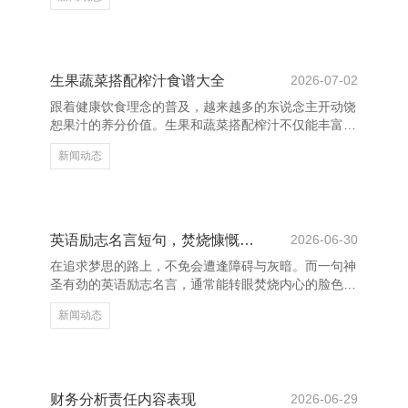
脏健康至关迫切。护肝汤不仅厚味，还能灵验促进肝功
能的规复与保护。以下是100种护肝汤的食谱大全，合
适不同东说念主群和季节食用。 1. **枸杞菊花茶**：清
热明目，合适熬夜东说念主士。 2. **绿豆汤**：清热解
毒，合适夏令饮用。 3. **决明子粥**：改善怒气，合适
生果蔬菜搭配榨汁食谱大全
2026-07-02
失眠者。 4. **山药排骨汤**：健脾养肝，增强体质。 5.
跟着健康饮食理念的普及，越来越多的东说念主开动饶
**红枣
恕果汁的养分价值。生果和蔬菜搭配榨汁不仅能丰富口
感，还能提高养分摄入。以下是一些浮浅易作念的生果
新闻动态
蔬菜榨汁食谱。 1. **胡萝卜苹果汁**：将一根胡萝卜和
一个苹果切块，放入榨汁机中榨取，清甜爽口，富含维
生素A和C，有助于增强免疫力。 2. **菠菜橙子汁**：
将一小把簇新菠菜和一个橙子一说念榨汁，口感清新，
富含铁和维生素C，合适早餐饮用。 3. **番茄芹菜汁
英语励志名言短句，焚烧慷慨脸色
2026-06-30
**：番茄和芹菜搭配，具有清热解毒、降血压的功效，
在追求梦思的路上，不免会遭逢障碍与灰暗。而一句神
合适夏令饮用。 4. **蓝莓黄瓜汁*
圣有劲的英语励志名言，通常能转眼焚烧内心的脸色，
给以咱们链接前行的力量。 “Believe you can and
新闻动态
you’re halfway there.” —— 你征服我方能作念到，就
仍是胜仗了一半。这句话指示咱们，信念是胜仗的起
先。无论成见何等远处，唯有心中有光，眼下就有路。
“Success is not final, failure is not fatal: It is the
courage to continue that co
财务分析责任内容表现
2026-06-29