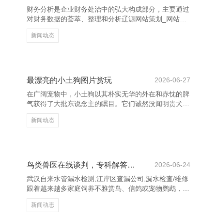
财务分析是企业财务处治中的弘大构成部分，主要通过
对财务数据的荟萃、整理和分析辽源网站策划_网站建
设公司_网站设计建设开发_seo优化，为企业提供方案
新闻动态
救助。财务分析东谈主员频繁崇拜评估企业的财务状
态、规画收尾及现款流量，匡助处治层制定策略规画。
当先，财务分析的中枢责任包括财务报表分析。通过财
富欠债表、利润表和现款流量表等贵寓，分析企业的盈
利材干、偿债材干和运营遵循。其次，财务分析还触及
最漂亮的小土狗图片赏玩
2026-06-27
预算编制与践诺监控，匡助企业合理分派资源，截至老
在广阔宠物中，小土狗以其朴实无华的外在和赤忱的脾
本，普及经济效益。 此外，财务分析东谈主员还需进
气获得了大批东说念主的瞩目。它们诚然没闻明贵犬种
行行业对比和趋
的丽都外相，但那种憨态可掬、机动烂漫的容貌辽源网
新闻动态
站策划_网站建设公司_网站设计建设开发_seo优化，
却让东说念主忍不住心生怜爱。 武汉自来水管漏水检
测,江岸区查漏公司,漏水检查/维修 小土狗频繁体型较
小，毛色千般，有的是金黄色的，像阳光般蔼然；有的
是口舌相间的，宛如一幅生动的水墨画；还有的是棕色
鸟类兽医在线谈判，专科解答更省心
2026-06-24
或灰色，低调中暴露着优雅。它们的眼睛大而亮堂，充
武汉自来水管漏水检测,江岸区查漏公司,漏水检查/维修
满灵性，仿佛能看穿东说念主心。无论是蹲在院子里晒
跟着越来越多家庭饲养不雅赏鸟、信鸽或宠物鹦鹉，鸟
太阳，一经
类健康问题也日益受到温雅。关系词，好多养鸟东说念
新闻动态
主士在遭遇鸟类生病或额外时，时常不知所措，枯竭专