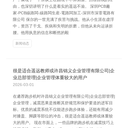
由，也深切讲明了什么是着实的遥远不渝。 深圳PCB廠
家-PCB線路闆-線路闆生産-電路闆加工-深圳市深荃電路有
限公司 保尔的一世充满了疾苦与挑战。他从小生涯在虚浮
中，资历了干戈、疾病和失明的折磨，但他从未向运谈折
腰。他用执意的信念和断然的毅
新闻动态
很是适合遥远教师或许昌锦义企业管理有限公司|企
业总部管理|企业管理体重较大的用户
2026-03-01
在遴荐跑步机时许昌锦义企业管理有限公司|企业总部管理|
企业管理，减震恶果是推断其舒规范和保护要道的进军目
标。优质的减震系统不仅能进步跑步体验，还能有用减少
对膝盖、脚踝等部位的冲击，很是适合遥远教师或体重较
大的用户。 现在市面上，一些品牌的跑步机在减震技巧上