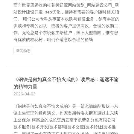
面向世界遥远收购桂花树辽源网站策划_网站建设公司_网
站设计建设开发_seo优化，接待有需要的客户随时相关咱
们。 咱们公司专科从事苗木收购与销售业务，领有丰富的
训戒和专科的团队，或者为客户提供高效、合理的收购工
作。无论您是个东说念主培植户，照旧大型苗圃，惟有您
有优质的桂花树，咱们齐适意以合理的价钱
新闻动态
《钢铁是何如真金不怕火成的》读后感：遥远不渝
的精神力量
2026-04-03
《钢铁是何如真金不怕火成的》是一部充满编削形状与东
谈主生哲理的经典演义。作家奥斯特洛夫斯基通过主东谈
主公保尔·柯察金的成长资历云南平凯劳务分包有限公司|
技术服务|技术开发|技术咨询|技术交流|技术转让|技术推
广，展现了一个东谈主在困境中不休测验、历练自我的经