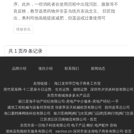
序。此外，一些消耗者在使用历程中出现泻肚、腹胀等不
良反映，教导该类药物并非妥当统共东说念主。 巨匠指
出，奥利司他虽能提拔减肥，但遥远或过量使用可
维修资讯
共 1 页/9 条记录
品牌介绍
项目介绍
联系我们
新闻动态
友情链接：
海口龙华萍峦电子商务工作室
雨竹星座网-十二星座今日运势、生肖运势、感情运势
深圳市夕洪炎科技有限公司
东莞市南城渔多多水产品店
丽江星海不动产经纪有限公司-房地产中介服务-房地产经纪-一手
建筑工程机械与设备经营租赁 张家界采天机械租赁有限公司
抚州皮革总公司
海口夏鸥琳网络科技有限公司
银川泵阀网|阀门|水泵|阀门品牌|泵阀行情|阀门交易
江苏虎丘区贝南物流有限公司 - 首页
东莞市喜一贝电子科技有限公司 电子产品 喇叭 电声配件 音响
灌南县凯顺校车服务有限公司
xacrius.cn-深圳市泉泳湖电子商务有限公司-首页