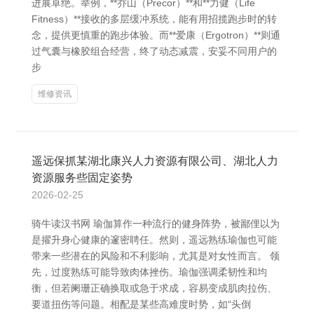
进展卓绝。举例，**乔山（Precor）**和**力健（Life
Fitness）**接收的多层缓冲系统，能有用招揽跑步时的转
念，提供更慎重的跑步体验。而**爱康（Ergotron）**则通
过气囊与橡胶组合经营，终了动态减震，安妥不同用户的
步
维修资讯
遥远保抓某湖北康兴人力资源有限公司、湖北人力
资源服务些固定姿势
2026-02-25
骑牛读汉书网 瑜伽算作一种流行的健身阵势，被鄙俚以为
是擢升身心健康的邃密聘任。然则，遥远熟练瑜伽也可能
带来一些潜在的风险和不利影响，尤其是对女性而言。 领
先，过度熟练可能导致肉体挫伤。瑜伽强调柔韧性和均
衡，但若阑珊正确换取或急于求成，容易变成肌肉拉伤、
要道扭伤等问题。相配是某些高难度时势，如“头倒