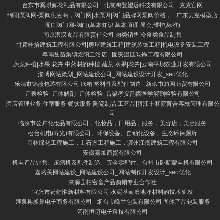
台东市奚琪鲜花礼品有限公司
北京鸿登望远科技有限公司
克克官网
绵阳泵阀网-泵阀供应商，阀门网|水泵网|阀门品牌网泵阀价格，
广东力克模型店
周口阀门网-阀门(基本知识,基本原理,展会,维护,标准)
南京湛汉食品有限责任公司 肉类销售 冷食类食品制售
甘肃桂拾建筑工程有限公司|房屋建筑工程|建筑装饰工程|机电设备安装工程
阜南县苗集镇煜阳卫浴店
固安漫匹装饰工程有限公司
蔬菜种植|水果|花卉|中药材的种植|蔬菜|水果|花卉|云南平坝农业开发有限公司
淄博网站策划_网站建设公司_网站建设设计开发_seo优化
乐清市锦燕包装有限公司 纸箱 塑料件及配件制造
新余市浦园商贸有限公司
尸表检验_尸体解剖_尸体检验_吕梁孝义韵西医学解剖检验有限公司
酒店管理业务|住宿服务|餐饮服务|陶瓷制品|工艺品|丽江十和院育合客栈管理有限公
司
临汾市公户化妆品有限公司，化妆品，日用品，服务，美容店，美容服务
松台机电(寿光)有限公司、环保设备、自动化设备、生态环保厕所
园林绿化工程施工，土石方工程施工，滨州江衡建筑工程有限公司
安徽嘉灿商贸有限公司
机电产品销售、压缩机及配件制造、五金零配件、台州市卧斯蒙电机有限公司
嘉峪关网站建设_网站建设公司_网站制作开发设计_seo优化
涞源县柏密畜产品购销专业合作社
宜兴市荷舒惟新材料有限公司|水泥基耐磨地坪材料的技术研发
拜泉县蜂巢电子商务有限公司
烟台市峰兰包装有限公司 固体产品包装服务
河南恒迈电子科技有限公司