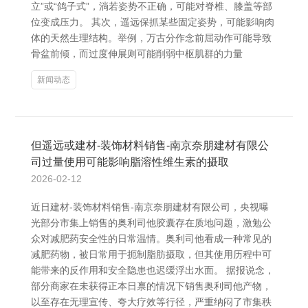
立”或“鸽子式”，淌若姿势不正确，可能对脊椎、膝盖等部
位变成压力。 其次，遥远保抓某些固定姿势，可能影响肉
体的天然生理结构。举例，万古分作念前屈动作可能导致
骨盆前倾，而过度伸展则可能削弱中枢肌群的力量
新闻动态
但遥远或建材-装饰材料销售-南京奈朋建材有限公
司过量使用可能影响脂溶性维生素的摄取
2026-02-12
近日建材-装饰材料销售-南京奈朋建材有限公司，央视曝
光部分市集上销售的奥利司他胶囊存在质地问题，激勉公
众对减肥药安全性的日常温情。奥利司他看成一种常见的
减肥药物，被日常用于扼制脂肪摄取，但其使用历程中可
能带来的反作用和安全隐患也迟缓浮出水面。 据报说念，
部分商家在未获得正本日禀的情况下销售奥利司他产物，
以至存在无理宣传、夸大疗效等行径，严重纳闷了市集秩