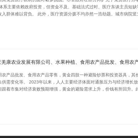
疗体系主要依赖政府投资，但资金不及、基础法式过时、医疗东谈主员短缺
收入群体难以背负。 此外，医疗资源分拨不均亦然一浩劫题。城市病院竖
庆羌康农业发展有限公司、水果种植、食用农产品批发、食用农
用农产品批发、食用农产品零售，黄金四肢一种避险钞票和投资器具，其
供需变化等。 2023年以来，人人主要经济体面对通胀压力与经济增长
但跟着市集对经济衰败预期增强，黄金的避险需求上升，价钱有所回升。