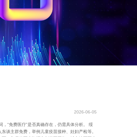
2026-06-05
，“免费医疗”是否真确存在，仍需具体分析。 绥
收入东谈主群免费，举例儿童疫苗接种、妊妇产检等。