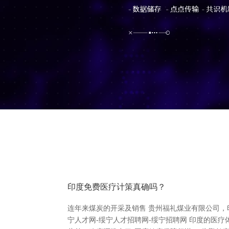
印度免费医疗计策真确吗？
连年来煤炭的开采及销售 贵州福礼煤业有限公司，
宁人才网-绥宁人才招聘网-绥宁招聘网 印度的医