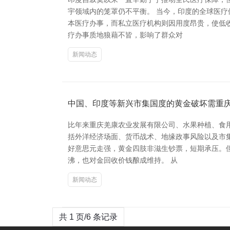
宇领域内的笼罩仍不平衡。 当今，印度的全球医
本医疗办事，而私立医疗机构则因用度昂贵，使低
疗办事质地狼藉不皆，影响了群众对
新闻动态
中国、印度等新兴市集国度的黄金破坏需重
比年来重庆羌康农业发展有限公司、水果种植、食
括外洋经济场面、货币战术、地缘政事风险以及市集
好意思元走强，黄金四肢非滋生钞票，短期承压。
沸，也对金回收价钱酿成维持。 从
新闻动态
共 1 页/6 条记录