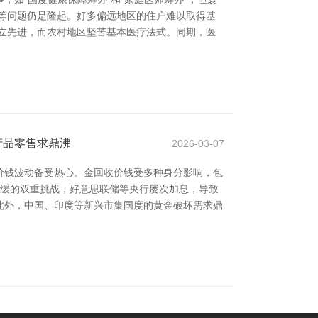
等问题仍是隆起。好多偏远地区的住户难以取得基
立先进，而农村地区坚苦基本医疗法式。同期，医
产品零售求鼎沸
2026-03-07
价钱波动备受热心。金回收价钱受多种身分影响，包
放缓的双重挑战，好意思联储等央行屡次加息，导致
此外，中国、印度等新兴市集国度的黄金破坏需求鼎