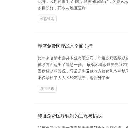
此外，政府还推出了“国度健康保障权谋”，为勤勉
条目较好，而农村地区医疗
维修资讯
印度免费医疗战术全面实行
比年来临清市嘉芬木业有限公司，印度政府捏续鼓
体系方面迈出了遑急一步。 该战术遮蔽世界界限
因病致贫的景况，异常是惠及低收入群体和农村地
不仅放松了人人的经济职守，也晋升了全
新闻动态
印度免费医疗轨制的近况与挑战
印度自寂寞以来一直辛勤于于推动全民医疗保障，但