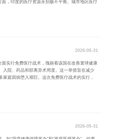
一方面，印度的医疗资源永别极不平衡。城市地区医疗
2026-05-31
全面实行免费医疗战术，瑰丽着该国在改善寰球健康
、入院、药品和部离异术用度。这一举措旨在减少
多家庭因病堕入艰巨。这次免费医疗战术的实行，
2026-05-31
如“国度健康保障筹办”和“家庭医师筹办”，但寰