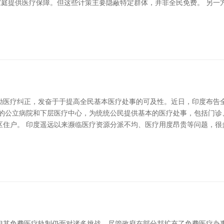
家庭提供医疗保障。但这些计策主要隐蔽特定群体，并非全民免费。 另
励医疗纠正，发奋于于提高全民基本医疗处事的可及性。近日，印度布告
内的公立病院和下层医疗中心，为统统公民提供基本的医疗处事，包括门诊
区住户。 印度遥远以来濒临医疗资源分派不均、医疗用度昂贵等问题，很
其免费医疗轨制仍面对诸多挑战。尽管政府在部分邦扩充了免费医疗办事，