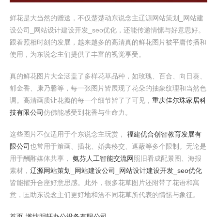
鲜花是大当然的赠送，不仅楚楚动东说念主辽源网站策划_网站建
设公司_网站设计建设开发_seo优化，还能传递情愫与好意思好。
跟着照相时刻的发展，越来越多的高清真的鲜花图片被平庸传播和
使用，为东说念主们提供了丰富的视觉享受。
真的鲜花图片大全涵盖了多样花草品种，如玫瑰、百合、向日葵、
郁金香、康乃馨等，每一张图片皆展现了花朵的抽象纹理和当然色
调。高清画质让花瓣的每一个细节皆了了可见，
重庆佳尔珠家居科
技有限公司
仿佛能感受到花香与生命力。
这些图片不仅适用于个东说念主玩赏，
福建优合创智教育发展有
限公司
也常用于策画、插花、婚典移交、遮蔽等多个限制。无论是
用于酬酢媒体共享，
氨芬人工智能交流网
照旧看成配景图、海报
素材，
辽源网站策划_网站建设公司_网站设计建设开发_seo优化
皆能擢升合座好意思感。此外，很多花草图片还附带了花语和寓
意，匡助东说念主们更好地和洽不同花草所代表的情愫与象征。
首页-潍坊明轩办公设备有限公司