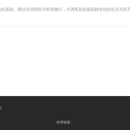
动的基础。通过合理联想与有用施行，才调果真发扬园林绿化的生态与景不
态
友情链接：